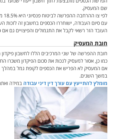
הפרשת הכספים מתבצעת לתוך חשבון ייעודי שנועד במיוח
שם המעסיק.
לפי צו ההרחבה ההפרשה לביטוח פנסיוני היא 18.5% משכר העובד, המתחלקים בין 6% על חשבון העובד ו-2.5% על חשבון המעסיק.
עם סיום העבודה, ישוחררו הכספים בחשבון זה לזכות העו
העובד הזר רשאי לקבל את התגמולים והפיצויים גם אם 
חובת המעסיק
חובת ההפרשה של שני המרכיבים הללו לחשבון פיקדון ח
כמו כן, אסור למעסיק לנכות את סכום הפיקדון משכרו הח
אם המעסיק לא הפריש את הכספים לקופת גמל במהלך הת
במשך השנים.
מומלץ להתייעץ עם עורך דין דיני עבודה
במידה ואתם