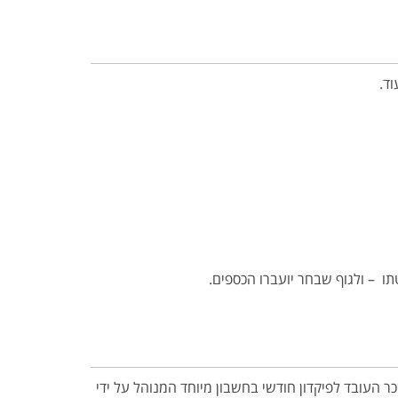
וד.
ו – ולגוף שבחר יועברו הכספים.
בדים הזרים נחשבים כמבקשי מקלט (מסתננים) ואין להם את האישורים הנדרשים, המעסיק חייב להפריש 16% משכר העובד לפיקדון חודשי בחשבון מיוחד המנוהל על ידי