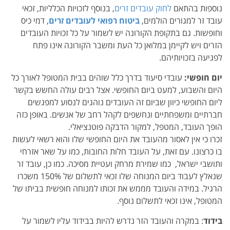
נוספות בהתאם
לחוק עובדים זרים
, בנוסף לזכויות הכלליות, זכאי
עובד זר למגורים הולמים,
ביטוח רפואי לעובדים זרים
, דמי כיס
וחופשות. גם בתקופת הקורונה יש לשמור על כל זכויות העובדים
הזרים ויש לקיימן במלואן כל העת ומשבר הקורונה אינו פתח
לפגיעה בזכויותיהם.
יום חופשי:
עובדי סיעוד בדרך כלל שוהים בבית המטופל לאורך כל
היום והשבוע, למעט ביום החופשי. אצל רבים עולה החשש בקשר
ליום החופשי כיוון שביום זה העובדים נוהגים לנסוע למפגשים
חברתיים ומשפחתיים ונחשפים לקהל רחב של אנשים. באופן כזה
הופך העובד, המטפל, למקור הדבקה פוטנציאלי.
זכרו כי אין לאסור מהעובד את היום החופשי שלו
והוא רשאי לעשות
בו כרצונו. עם זאת, על העובד חלות החובות, כמו על שאר אזרחי
ותושבי ישראל, כמו שמירת מרחק ועטיית מסיכה. כמו כן, עובד זר
שנאלץ לעבוד ביום המנוחה שלו זכאי לתשלום של 150% משכרו
הרגיל. במידה והעובד מממש את זכותו למנוחה חופשית בביתו של
המטופל, אינו זכאי לתשלום נוסף.
בידוד
: במקרה והעובד הזר נדרש להיות בבידוד עליו לשמור על