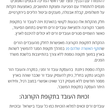
להתמודד עם הנגיף. ומצד שני ראשי המדינה והגופים האמונים
מנסים להתמודד עם הפגיעה ומצוקת התושבים, באמצעות הקלות
על תשלומים, קבלת אבטלה, מענקים וביטול הליכים בירוקרטיים.
חלק מהקלות אלו נוגעות לקושי בהארכת ויזה לעובד זר בתקופת
משבר הקורונה ולמציאת עובדים זרים חדשים בתחום הסיעוד,
כאשר השמיים סגורים ועובדים זרים לא יכולים להיכנס לארץ.
ההקלות לתקופת הקורונה מאפשרות לחלק מהעובדים הזרים
ש
תוקף האשרה שלהם פג
במהלך תקופת הסגר להמשיך לשהות
בארץ במשך תקופה נוספת ללא צורך בהתייצבות בלשכת משרד
הפנים.
הקלה נוספת ניתנת בהעסקת עובד זר זמני, במקרה והעובד הזר
הקבוע נתקע בחו"ל, ניתן להעסיק עובד זר שכבר שוהה בארץ
מספר חודשים ללא מעסיק דבר שאינו אפשרי במצב רגיל, וחידוש
היתר העסקה בתקופת המשבר.
זכויות העובד בתקופת הקורונה:
עובדים זרים זכאים למלוא הזכויות כמו כל עובד בישראל ובזכויות