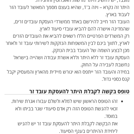
מוגבל, יש להשיג היתר מרשות האוכלוסין וההגירה.
היתר זה נקרא – ויזה ב'1, שהיא בעצם מסמך המאשר לעובד הזר
לעבוד בארץ.
העובד הזר חייב להירשם באחד ממשרדי העסקת עובדים זרים,
שהמדינה אישרה להם להביא עובדי סיעוד לארץ.
רק המשרדים הפרטיים הללו רשאים להביא את העובדים הזרים
לארץ, לתווך בינם לבין המשפחות הנזקקות לשירותי עובד זר ולאחר
מכן לבצע השמה של העובד בבית הנזקק.
העסקת עובד זר ללא היתר וללא אשרת עבודה ושהייה בישראל
נחשבת לעבירה על החוק.
במידה והעובד הזר ייתפס הוא יגורש מיידית מהארץ והמעסיק יקבל
קנס כספי גדול.
טופס בקשה לקבלת היתר להעסקת עובד זר
זהו הטופס הראשון שיש למלא ולשלם עבורו אגרת שירות.
זכאי להגשת הטופס הזה רק אדם סיעודי שגר בביתו ולא
במוסד.
את הבקשה לקבלת היתר להעסקת עובד זר יש להגיש
ליחידת ההיתרים בענף הסיעוד.