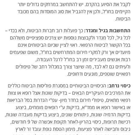
לקבל את הסיוע בהקדם. יש להתחשב במרחקים גדולים יותר
הקיימים בחו”ל, ולכן אין להגביל את סוג המוסדות בהם מכובד
הביטוח.
התחשבות בגיל ומגדר:
כך פועלות רוב חברות הביטוח, ולא בכדי –
לכל גיל, לכל מגדר ולקבוצות נוספות יש צרכים ספציפיים משלהם
בכל הקשור לביטוח הרפואי. ראוי לציין שכיום הביטוחים אינם
מיועדים אך ורק למקרי חירום המתרחשים בחו”ל, משום שפעמים
רבות אנשים מעבירים זמן רב בחו”ל לרגל העבודה,
ולעיתים גם לא לבד, מה שיוצר צורך במכלול רחב של טיפולים
רפואיים שוטפים, מונעים ודחופים.
כיסוי נרחב:
הכיסויים הביטוחיים במסגרת פוליסות הביטוח כוללים
את המרכיבים העיקריים הבאים – בדיקות שונות אצל רופא או צוות
רפואי מתאים, טיפולי חירום בחדר מיון- עפ"י הגדרות בסל הבריאות
או באישור רופא או ממד"א, בדיקות ע"י רופאים מומחים, ביצוע
בדיקות הדמיה שונות, ניתוחים שונים, ביצוע בדיקות מעבדה שונות,
רכישת תרופות, כיסוי בהריון-לאחר תקופת אכשרה של 9 חודשים,
גיבוס וחבישה לאחר פציעות, מימון הטסת גופת עובד זר לארץ