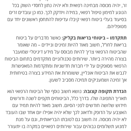
זר, יהיה מכוסה מבחינה רפואית ולא יהיה נתון לחסדי השוק בכל
הנוגע למימון טיפול רפואי, במידה ויזדקק לכך. כמו כן עובדים זרים
בסיעוד בעלי ביטוח רפואי קיבלו עדיפות להתחסן ראשונים יחד עם
מטופליהם.
תתקדמו – ביטוחי בריאות בקליק:
כאשר מדברים על ביטוח
בריאות לחו”ל, חשוב מאוד להיות זמינים וניידים – מה שאומר
שהביטוח הרפואי צריך להיות מבוסס על מידע דיגיטלי שמועבר
בצורה מהירה ביותר. שירותים טכנולוגיים מתקדמים בתחום הביטוח
הרפואי מסופקים על ידי חברות חדשניות ומתקדמות המאפשרות
לגבש את הביטוח אונליין, ששומרות את המידע בצורה בטיחותית
אך זמינה ושמעניקים תמיכה מסביב לשעון.
הגדרת תקופה קצובה
: נושא חשוב נוסף של הביטוח הרפואי הוא
תאריך התפוגה שלו. בדרך כלל, הביטוחים תקפים לשנה ודורשים
חידוש שלושה חודשים לפני הסיום. חשוב מאוד להיות תמיד עם
האצבע על הדופק ולדאוג לכך שלא יהיה אפילו יום אחד שבו העובד
לא יהיה מכוסה. זה חשוב גם לטובתו הבריאותית, וגם על מנת
למנוע תשלומים גבוהים עבור שירותים רפואיים במקרה בו יתעורר