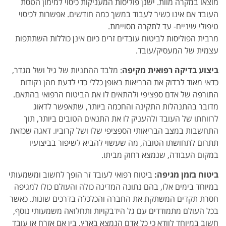
מוצאו במקרה מוות. ישנן פוליסות המעניקות כיסוי למימון הטסת
העובד אם אינו כשיר לעבוד במשך כמה חודשים. אפשרות לכיסוי
טיפולי שיניים- עד לתקרה מסויימת.
מרבית הפוליסות לביטוח עובדים זרים כיום אינן כוללות השתתפות
עצמית של המעסיק/עובד.
ביצוע בדיקה רפואית מקיפה
: מלבד ההתניות של גיל ושל מגדר,
כדאי מאוד לבדוק את הבריאות באופן כללי כדי לדעת מהן נקודות
התורפה של אדם ספציפי ולהתאים לו את הביטוח הרפואי בהתאם.
מדובר בהתנהלות התקינה והחכמה ביותר, שתאפשר לדאוג
לרווחתו של העובד ולהעניק לו את התנאים הטובים ביותר, תוך
התחשבות במצב הבריאותי הספציפי שלו ושל קרוביו. דאגה שכזאת
תתרום לתחושתו הטובה, מה שעשוי להביא לשיפור בביצועיו
במקום העבודה, שנמצא רחוק מביתו.
ביטוח בזמן מגיפה:
ביטוח רפואי לעובד זר הופך לחשוב ומשמעותי
במיוחד בימים אלו, בהם נתונה המדינה כולה והעולם כולו למגיפה
חסרת תקדים המשתקת את החברה והכלכלה בדרכים שונות. כאשר
בכל העולם מתמודדים עם גל הידבקויות ותחלואה משמעותי נוסף,
חשוב במיוחד לוודא כי כל אדם הנמצא בארץ, בין אם אזרח או עובד